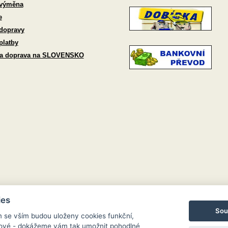
 výměna
e
dopravy
platby
 a doprava na SLOVENSKO
ies
Sou
m se vším budou uloženy cookies funkční,
ngové - dokážeme vám tak umožnit pohodlné