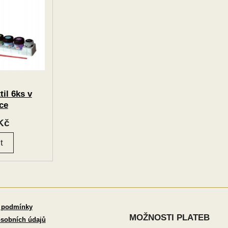
til 6ks v
ce
Kč
 podmínky
MOŽNOSTI PLATEB
sobních údajů