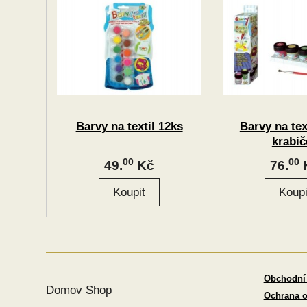
Barvy na textil 12ks
Barvy na tex
krabič
00
00
49.
Kč
76.
Obchodní
Domov Shop
Ochrana o