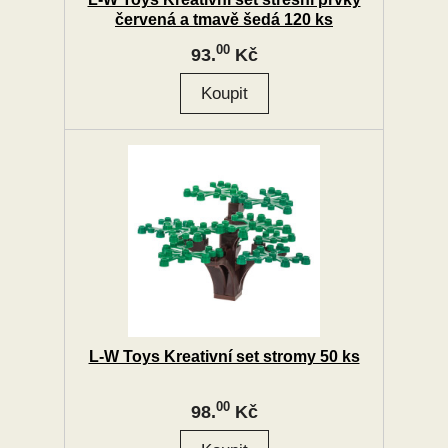
červená a tmavě šedá 120 ks
00
93.
Kč
L-W Toys Kreativní set stromy 50 ks
00
98.
Kč