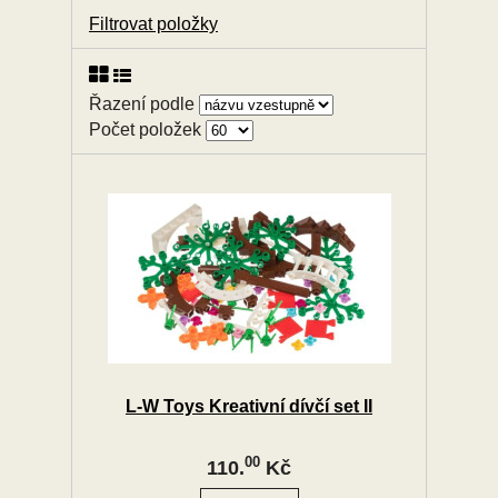
Filtrovat položky
Řazení podle
Počet položek
L-W Toys Kreativní dívčí set II
00
110.
Kč