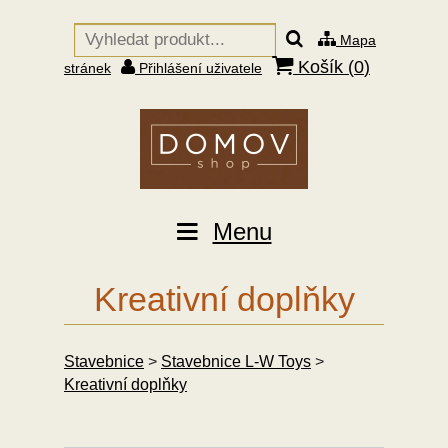
Mapa
Košík (
0
)
stránek
Přihlášení uživatele
Menu
Kreativní doplňky
Stavebnice
>
Stavebnice L-W Toys
>
Kreativní doplňky