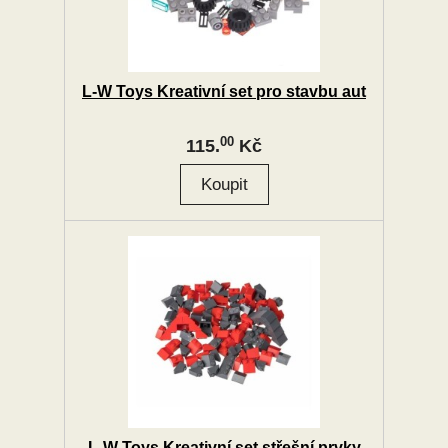
L-W Toys Kreativní set pro stavbu aut
00
115.
Kč
L-W Toys Kreativní set střešní prvky