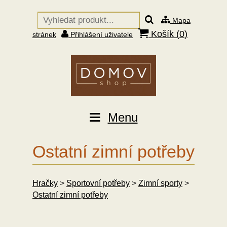
Mapa
Košík (
0
)
stránek
Přihlášení uživatele
Menu
Ostatní zimní potřeby
Hračky
>
Sportovní potřeby
>
Zimní sporty
>
Ostatní zimní potřeby