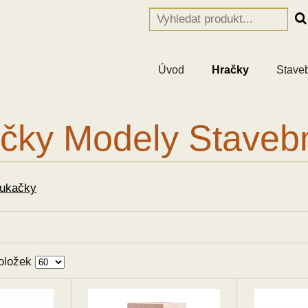
Úvod
Hračky
Stave
čky Modely Staveb
oukačky
oložek