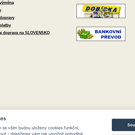
 výměna
e
dopravy
platby
 a doprava na SLOVENSKO
ies
Sou
m se vším budou uloženy cookies funkční,
ngové - dokážeme vám tak umožnit pohodlné