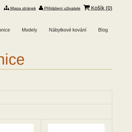
Košík (
0
)
Mapa stránek
Přihlášení uživatele
bnice
Modely
Nábytkové kování
Blog
nice