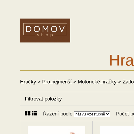
Hra
Hračky
>
Pro nejmenší
>
Motorické hračky
>
Zatl
Filtrovat položky
Řazení podle
Počet p