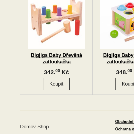
Bigjigs Baby Dřevěná
Bigjigs Baby
zatloukačka
zatloukačk
00
00
342.
Kč
348.
Obchodní
Domov Shop
Ochrana o