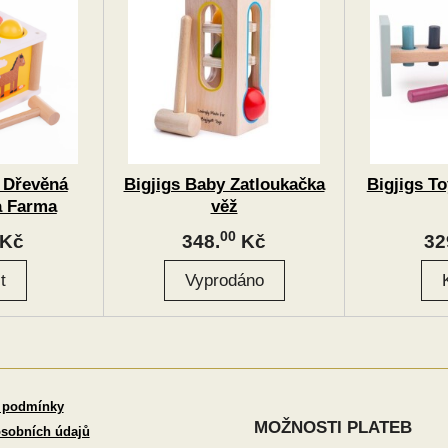
 Dřevěná
Bigjigs Baby Zatloukačka
Bigjigs T
a Farma
věž
00
Kč
348.
Kč
32
 podmínky
MOŽNOSTI PLATEB
sobních údajů