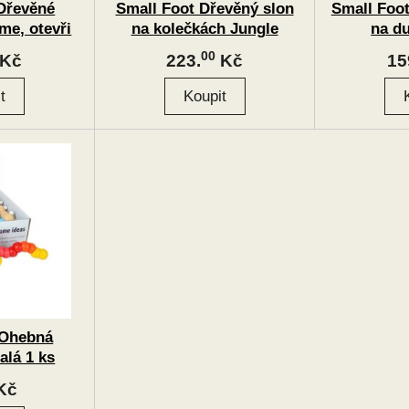
Dřevěné
Small Foot Dřevěný slon
Small Foo
me, otevři
na kolečkách Jungle
na du
00
Kč
223.
Kč
15
 Ohebná
lá 1 ks
Kč