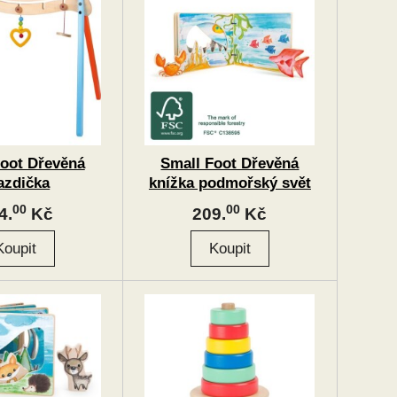
Foot Dřevěná
Small Foot Dřevěná
azdička
knížka podmořský svět
00
00
4.
Kč
209.
Kč