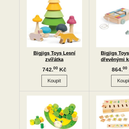
Bigjigs Toys Lesní
Bigjigs Toys
zvířátka
dřevěnými 
00
00
742.
Kč
864.