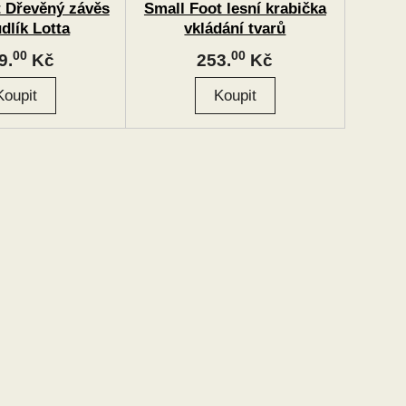
t Dřevěný závěs
Small Foot lesní krabička
dlík Lotta
vkládání tvarů
00
00
9.
Kč
253.
Kč