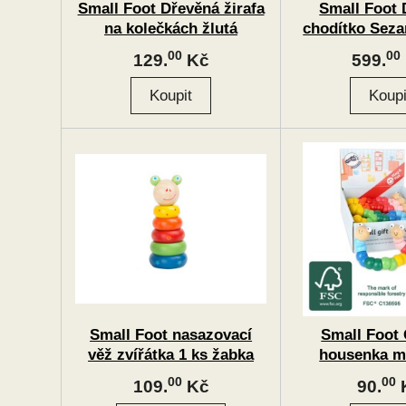
Small Foot Dřevěná žirafa
Small Foot 
na kolečkách žlutá
chodítko Seza
se
00
00
129.
Kč
599.
Small Foot nasazovací
Small Foot
věž zvířátka 1 ks žabka
housenka ma
00
00
109.
Kč
90.