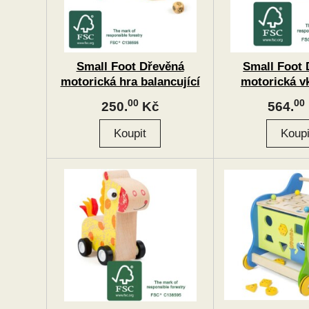
Small Foot Dřevěná
Small Foot 
motorická hra balancující
motorická v
žába
vzdělávací 
00
00
250.
Kč
564.