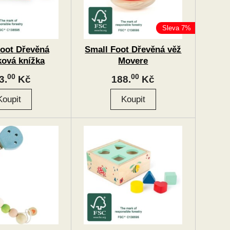
Sleva 7%
Foot Dřevěná
Small Foot Dřevěná věž
ková knížka
Movere
aktivní hra
00
00
3.
Kč
188.
Kč