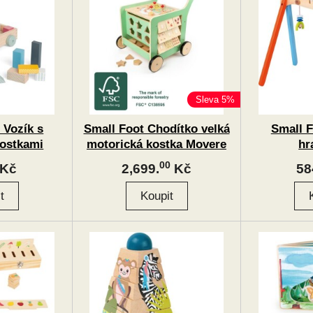
Sleva 5%
 Vozík s
Small Foot Chodítko velká
Small 
kostkami
motorická kostka Movere
hr
00
Kč
2,699.
Kč
58