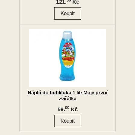
00
121.
Kč
Náplň do bublifuku 1 litr Moje první
zvířátka
00
59.
Kč