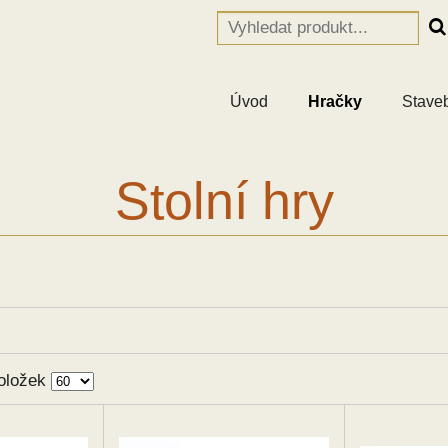
Úvod
Hračky
Stave
Stolní hry
oložek