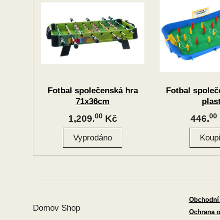
Fotbal společenská hra
Fotbal společ
71x36cm
plas
00
00
1,209.
Kč
446.
Obchodní
Domov Shop
Ochrana o