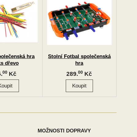
polečenská hra
Stolní Fotbal společenská
ks dřevo
hra
00
00
.
Kč
289.
Kč
MOŽNOSTI DOPRAVY