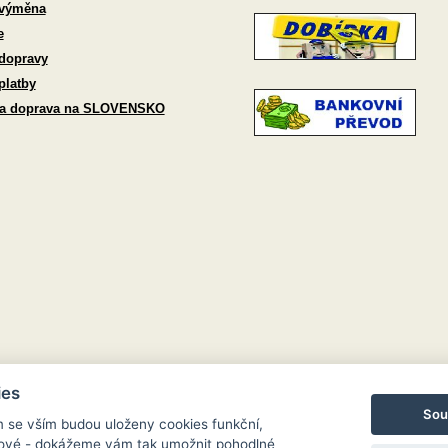
 výměna
e
dopravy
platby
 a doprava na SLOVENSKO
ies
Sou
m se vším budou uloženy cookies funkční,
ngové - dokážeme vám tak umožnit pohodlné