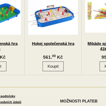
enská hra
Hokej společenská hra
Mikádo s
t
41
00
Kč
561.
Kč
95
 podmínky
MOŽNOSTI PLATEB
sobních údajů