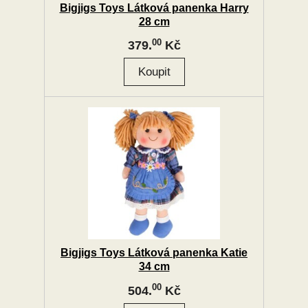
Bigjigs Toys Látková panenka Harry
28 cm
00
379.
Kč
Bigjigs Toys Látková panenka Katie
34 cm
00
504.
Kč