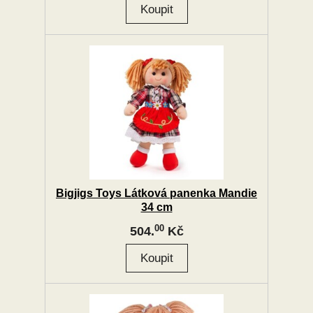
Bigjigs Toys Látková panenka Mandie
34 cm
00
504.
Kč