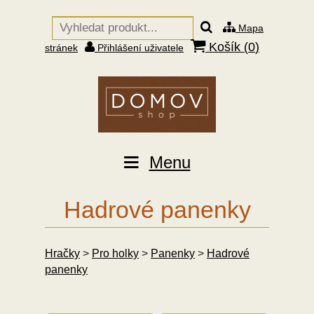
Mapa
Košík (
0
)
stránek
Přihlášení uživatele
Menu
Hadrové panenky
Hračky
>
Pro holky
>
Panenky
>
Hadrové
panenky