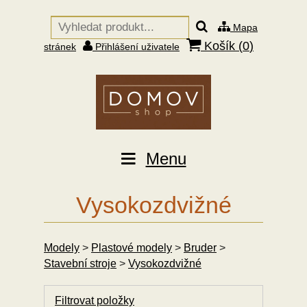
Mapa
Košík (
0
)
stránek
Přihlášení uživatele
Menu
Vysokozdvižné
Modely
>
Plastové modely
>
Bruder
>
Stavební stroje
>
Vysokozdvižné
Filtrovat položky