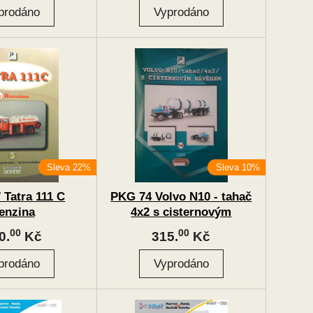
Sleva 22%
Sleva 10%
 Tatra 111 C
PKG 74 Volvo N10 - tahač
enzina
4x2 s cisternovým
návěsem
00
00
0.
Kč
315.
Kč