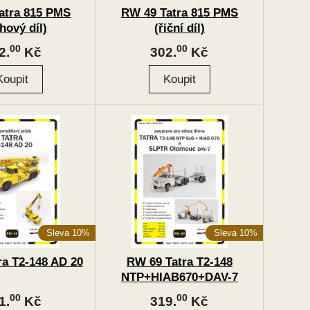
atra 815 PMS
RW 49 Tatra 815 PMS
hový díl)
(řiční díl)
00
00
2.
Kč
302.
Kč
Sleva 10%
Sleva 10%
ra T2-148 AD 20
RW 69 Tatra T2-148
NTP+HIAB670+DAV-7
00
00
1.
Kč
319.
Kč