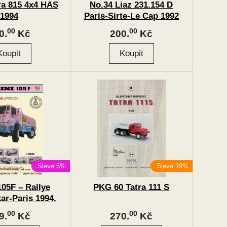
ra 815 4x4 HAS
No.34 Liaz 231.154 D
1994
Paris-Sirte-Le Cap 1992
00
00
0.
Kč
200.
Kč
Sleva 5%
Sleva 19%
105F – Rallye
PKG 60 Tatra 111 S
ar-Paris 1994.
00
00
9.
Kč
270.
Kč