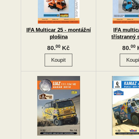
IFA Multicar 25 - montážní
IFA multic
plošina
třístranný 
00
00
80.
Kč
80.