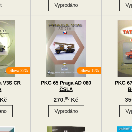
Sleva 23%
Sleva 19%
a V3S CR
PKG 65 Praga AD 080
PKG 67
A
ČSLA
B
00
Kč
270.
Kč
35