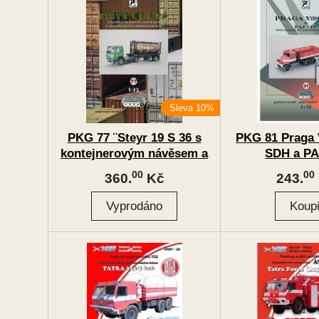
Sleva 10%
PKG 77 ¨Steyr 19 S 36 s
PKG 81 Praga 
kontejnerovým návěsem a
SDH a PA
cisternovým kontejnerem
00
00
360.
Kč
243.