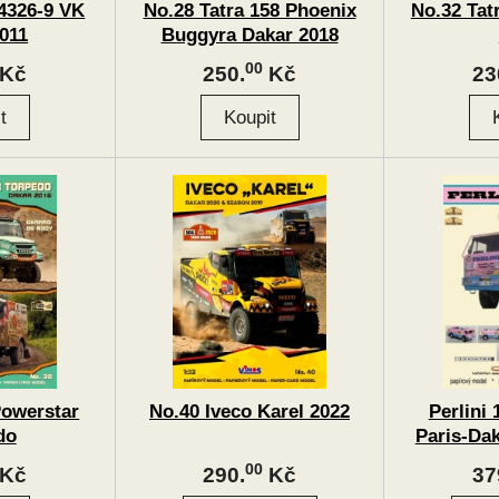
4326-9 VK
No.28 Tatra 158 Phoenix
No.32 Tat
011
Buggyra Dakar 2018
00
Kč
250.
Kč
23
Powerstar
No.40 Iveco Karel 2022
Perlini 
do
Paris-Dak
00
Kč
290.
Kč
37