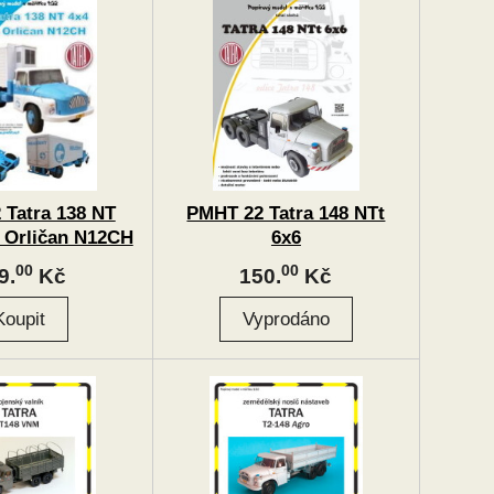
 Tatra 138 NT
PMHT 22 Tatra 148 NTt
s Orličan N12CH
6x6
00
00
9.
Kč
150.
Kč