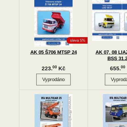
sleva 5%
AK 05 Š706 MTSP 24
AK 07, 08 LIA
BSS 31.2
00
00
223.
Kč
655.