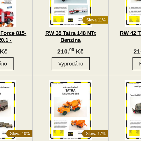
Sleva 11%
Force 815-
RW 35 Tatra 148 NTt
RW 42 T
0.1 -
Benzina
í jeřáb
00
Kč
210.
Kč
21
Sleva 10%
Sleva 17%