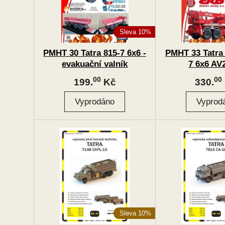
Sleva 10%
PMHT 30 Tatra 815-7 6x6 -
PMHT 33 Tatra 
evakuační valník
7 6x6 AV2
vyprošťovac
00
00
199.
Kč
330.
Sleva 10%