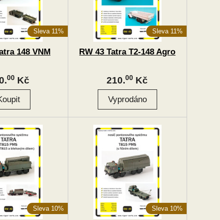
Sleva 11%
Sleva 11%
atra 148 VNM
RW 43 Tatra T2-148 Agro
00
00
0.
Kč
210.
Kč
Sleva 10%
Sleva 10%