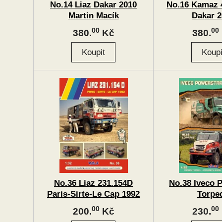
No.14 Liaz Dakar 2010
No.16 Kamaz 
Martin Macík
Dakar 2
00
00
380.
Kč
380.
No.36 Liaz 231.154D
No.38 Iveco 
Paris-Sirte-Le Cap 1992
Torpe
00
00
200.
Kč
230.