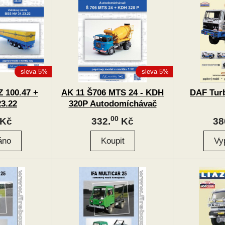
sleva 5%
sleva 5%
Z 100.47 +
AK 11 Š706 MTS 24 - KDH
DAF Turb
3.22
320P Autodomíchávač
00
Kč
332.
Kč
38