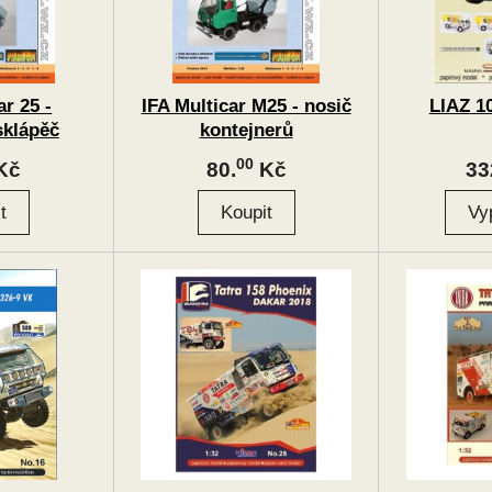
ar 25 -
IFA Multicar M25 - nosič
LIAZ 1
sklápěč
kontejnerů
00
Kč
80.
Kč
33