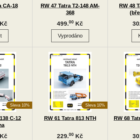
a CA-18
RW 47 Tatra T2-148 AM-
RW 48 T
368
(bře
00
Kč
499.
Kč
30
Sleva 10%
Sleva 10%
138 C-12
RW 61 Tatra 813 NTH
RW 68 Tat
na
00
Kč
229.
Kč
30