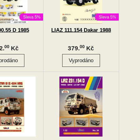
Sleva 5%
Sleva 5%
00.55 D 1985
LIAZ 111.154 Dakar 1988
00
00
2.
Kč
379.
Kč