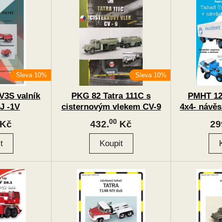
Sleva 10%
Sleva 10%
V3S valník
PKG 82 Tatra 111C s
PMHT 12
J -1V
cisternovým vlekem CV-9
4x4- návě
00
Kč
432.
Kč
29