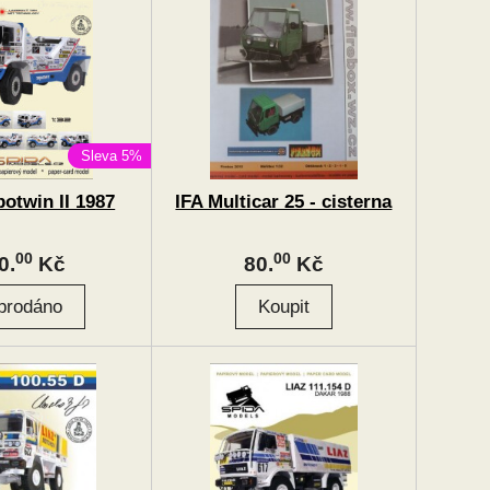
Sleva 5%
otwin II 1987
IFA Multicar 25 - cisterna
00
00
0.
Kč
80.
Kč