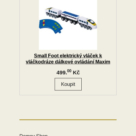
Small Foot elektrický vláček k
vláčkodráze dálkové ovládání Maxim
00
499.
Kč