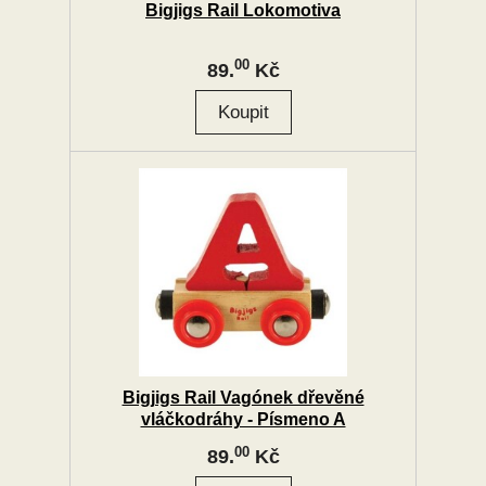
Bigjigs Rail Lokomotiva
00
89.
Kč
Bigjigs Rail Vagónek dřevěné
vláčkodráhy - Písmeno A
00
89.
Kč