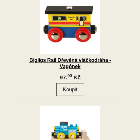
Bigjigs Rail Dřevěná vláčkodráha -
Vagónek
00
97.
Kč