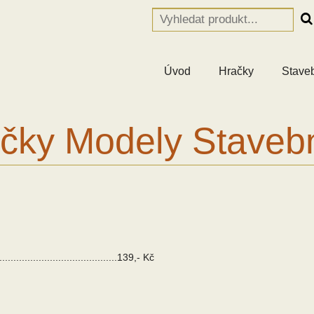
Úvod
Hračky
Stave
čky Modely Staveb
..........................................139,- Kč