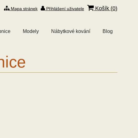
Košík (
0
)
Mapa stránek
Přihlášení uživatele
bnice
Modely
Nábytkové kování
Blog
nice