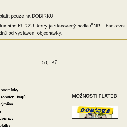
latit pouze na DOBÍRKU.
álního KURZU, který je stanovený podle ČNB + bankovní 
 dnů od vystavení objednávky.
.....................50,- Kč
 podmínky
MOŽNOSTI PLATEB
sobních údajů
 výměna
e
dopravy
platby