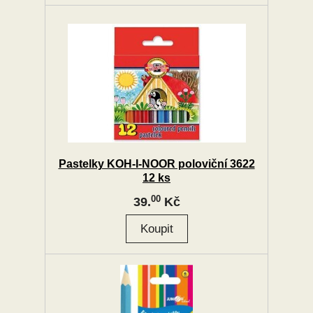
Pastelky KOH-I-NOOR poloviční 3622
12 ks
00
39.
Kč