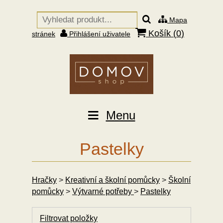
Mapa
Košík (
0
)
stránek
Přihlášení uživatele
Menu
Pastelky
Hračky
>
Kreativní a školní pomůcky
>
Školní
pomůcky
>
Výtvarné potřeby
>
Pastelky
Filtrovat položky