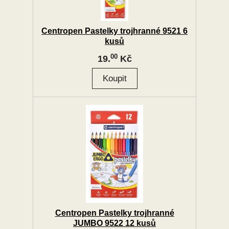
Centropen Pastelky trojhranné 9521 6
kusů
00
19.
Kč
Centropen Pastelky trojhranné
JUMBO 9522 12 kusů