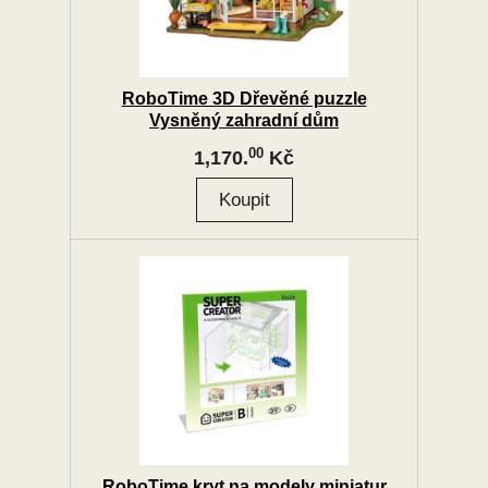
RoboTime 3D Dřevěné puzzle
Vysněný zahradní dům
00
1,170.
Kč
RoboTime kryt na modely miniatur