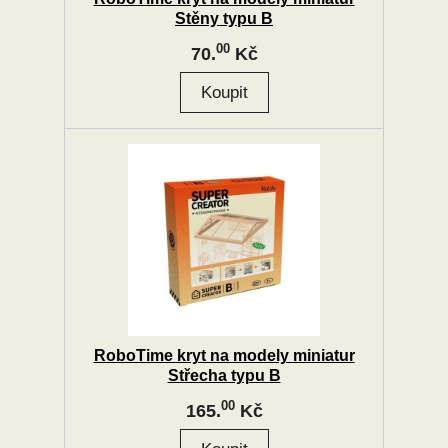
Stěny typu B
00
70.
Kč
RoboTime kryt na modely miniatur
Střecha typu B
00
165.
Kč