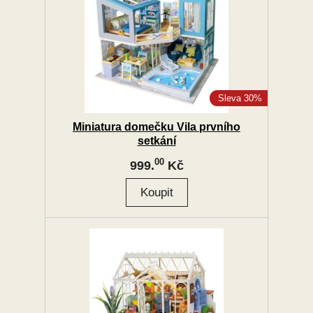
Sleva 30%
Miniatura domečku Vila prvního
setkání
00
999.
Kč