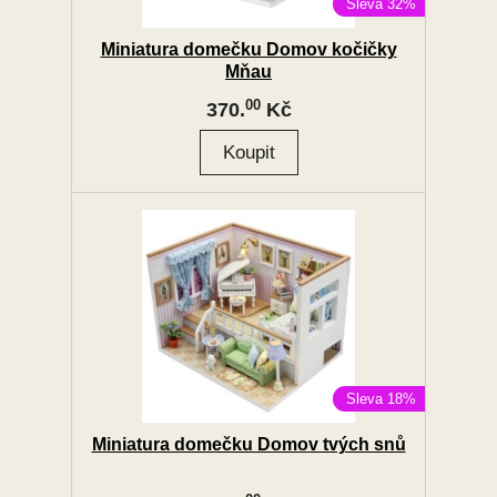
Sleva 32%
Miniatura domečku Domov kočičky
Mňau
00
370.
Kč
Sleva 18%
Miniatura domečku Domov tvých snů