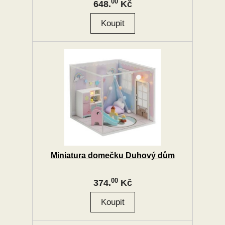
00
648.
Kč
Miniatura domečku Duhový dům
00
374.
Kč