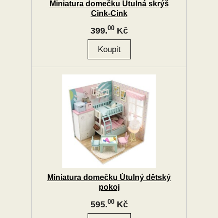
Miniatura domečku Útulná skrýš
Cink-Cink
00
399.
Kč
Miniatura domečku Útulný dětský
pokoj
00
595.
Kč