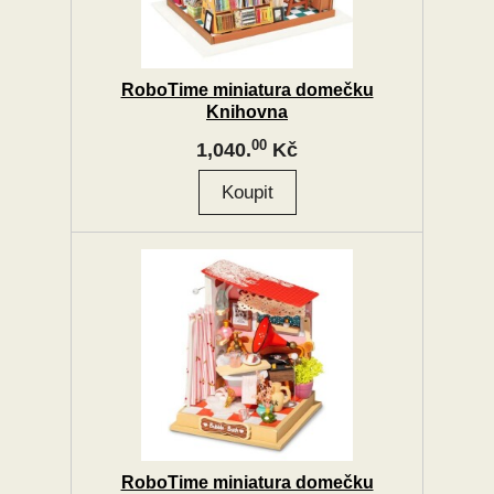
RoboTime miniatura domečku
Knihovna
00
1,040.
Kč
RoboTime miniatura domečku