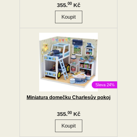
00
355.
Kč
Sleva 24%
Miniatura domečku Charlesův pokoj
00
355.
Kč