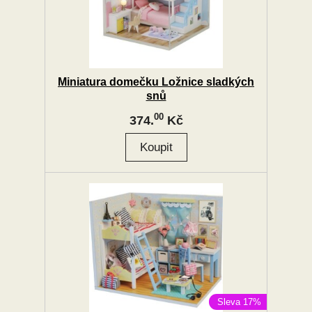
Miniatura domečku Ložnice sladkých
snů
00
374.
Kč
Sleva 17%