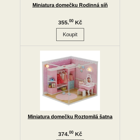
Miniatura domečku Rodinná síň
00
355.
Kč
Miniatura domečku Roztomilá šatna
00
374.
Kč