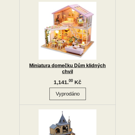
Miniatura domečku Dům klidných
chvil
00
1,141.
Kč