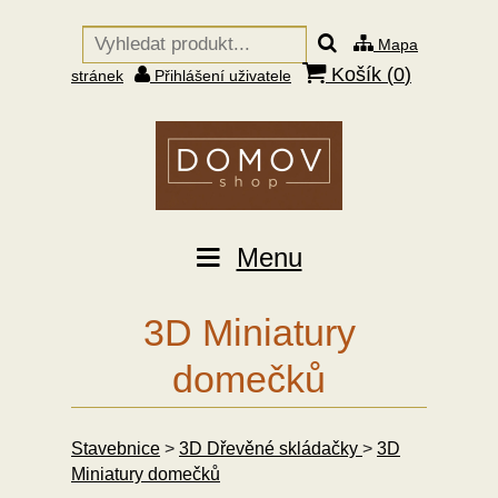
Mapa
Košík (
0
)
stránek
Přihlášení uživatele
Menu
3D Miniatury
domečků
Stavebnice
>
3D Dřevěné skládačky
>
3D
Miniatury domečků