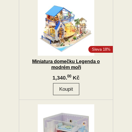
Sleva 18%
Miniatura domečku Legenda o
modrém moři
00
1,340.
Kč