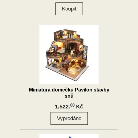
Miniatura domečku Pavilon stavby
snů
00
1,522.
Kč