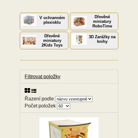
Dřevěné
V ochranném
miniatury
plexisklu
RoboTime
Dřevěné
3D Zarážky na
miniatury
knihy
2Kids Toys
Filtrovat položky
Řazení podle
Počet položek