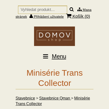
Mapa
Košík (
0
)
stránek
Přihlášení uživatele
Menu
Minisérie Trans
Collector
Stavebnice
>
Stavebnice Qman
>
Minisérie
Trans Collector