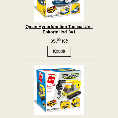
Qman Hyperfunction Tactical Unit
Eskortní loď 3v1
00
35.
Kč