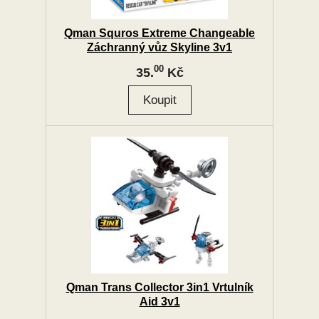
Qman Squros Extreme Changeable
Záchranný vůz Skyline 3v1
00
35.
Kč
Qman Trans Collector 3in1 Vrtulník
Aid 3v1