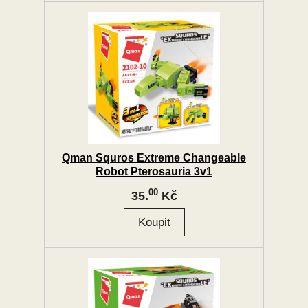
Qman Squros Extreme Changeable
Robot Pterosauria 3v1
00
35.
Kč