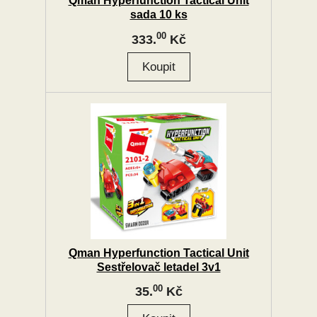
Qman Hyperfunction Tactical Unit
sada 10 ks
00
333.
Kč
Qman Hyperfunction Tactical Unit
Sestřelovač letadel 3v1
00
35.
Kč