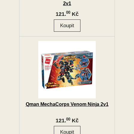
2v1
00
121.
Kč
Qman MechaCorps Venom Ninja 2v1
00
121.
Kč