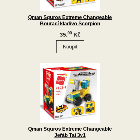
Qman Squros Extreme Changeable
Bourací kladivo Scorpion
00
35.
Kč
Qman Squros Extreme Changeable
Jeřáb Tai 3v1