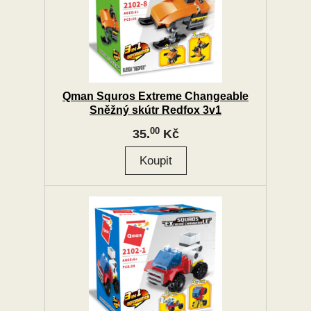
Qman Squros Extreme Changeable
Sněžný skútr Redfox 3v1
00
35.
Kč