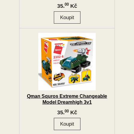
00
35.
Kč
Qman Squros Extreme Changeable
Model Dreamhigh 3v1
00
35.
Kč