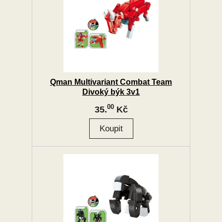
Qman Multivariant Combat Team
Divoký býk 3v1
00
35.
Kč