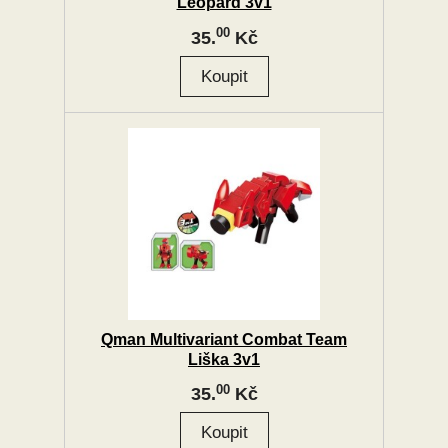
Leopard 3v1
00
35.
Kč
Qman Multivariant Combat Team
Liška 3v1
00
35.
Kč