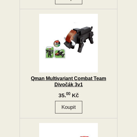
Qman Multivariant Combat Team
Divočák 3v1
00
35.
Kč