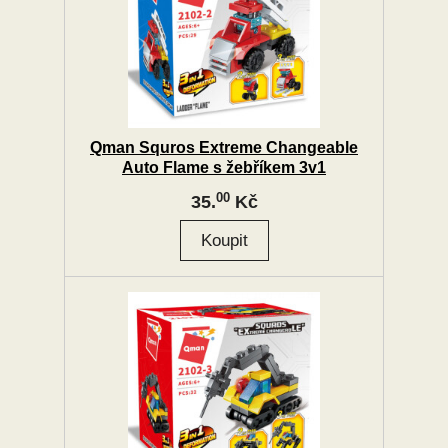
Qman Squros Extreme Changeable
Auto Flame s žebříkem 3v1
00
35.
Kč