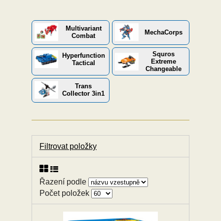
Multivariant
MechaCorps
Combat
Squros
Hyperfunction
Extreme
Tactical
Changeable
Trans
Collector 3in1
Filtrovat položky
Řazení podle
Počet položek