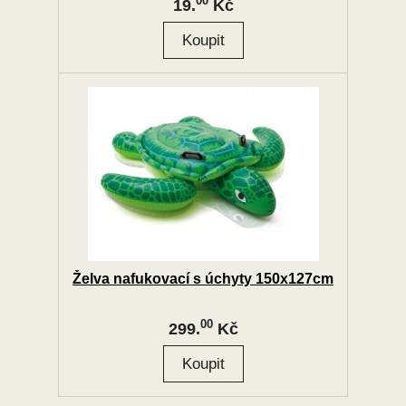
00
19.
Kč
Želva nafukovací s úchyty 150x127cm
00
299.
Kč