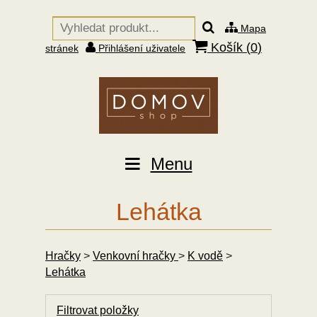
Mapa
Košík (
0
)
stránek
Přihlášení uživatele
Menu
Lehátka
Hračky
>
Venkovní hračky
>
K vodě
>
Lehátka
Filtrovat položky