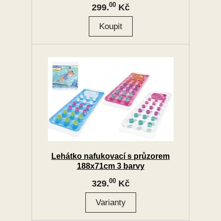
00
299.
Kč
Lehátko nafukovací s průzorem
188x71cm 3 barvy
00
329.
Kč