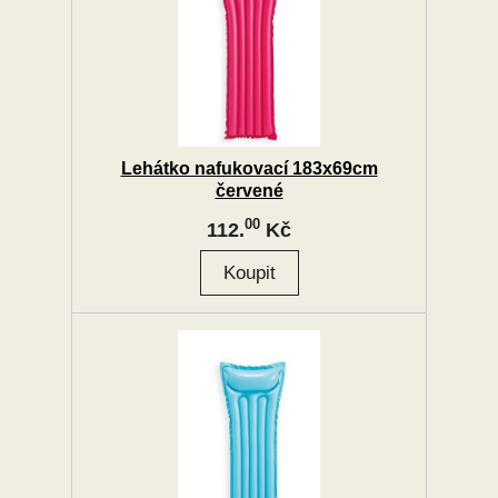
Lehátko nafukovací 183x69cm
červené
00
112.
Kč