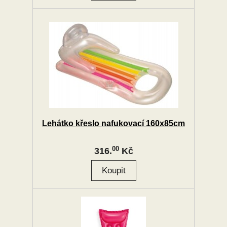
Lehátko křeslo nafukovací 160x85cm
00
316.
Kč