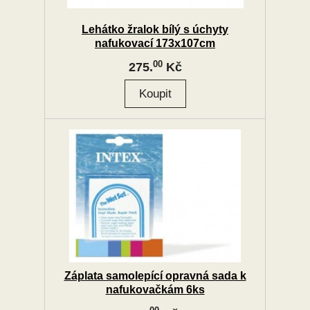
Lehátko žralok bílý s úchyty
nafukovací 173x107cm
00
275.
Kč
Záplata samolepící opravná sada k
nafukovačkám 6ks