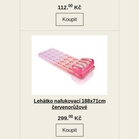
00
112.
Kč
Lehátko nafukovací 188x71cm
červenorůžové
00
299.
Kč