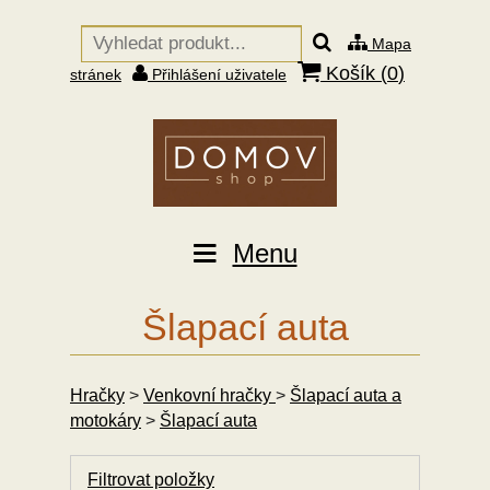
Mapa
Košík (
0
)
stránek
Přihlášení uživatele
Menu
Šlapací auta
Hračky
>
Venkovní hračky
>
Šlapací auta a
motokáry
>
Šlapací auta
Filtrovat položky