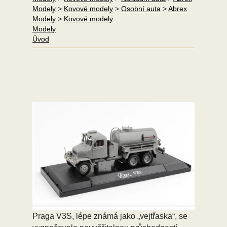
Modely
>
Kovové modely
>
Osobní auta
>
Abrex
Modely
>
Kovové modely
Modely
Úvod
Praga V3S, lépe známá jako „vejtřaska“, se