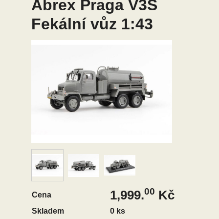
Abrex Praga V3S
Fekální vůz 1:43
00
1,999.
Kč
Cena
Skladem
0 ks