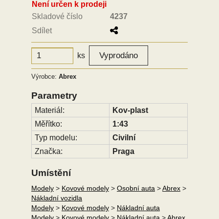
Není určen k prodeji
Skladové číslo
4237
Sdílet
ks
Výrobce:
Abrex
Parametry
Materiál:
Kov-plast
Měřítko:
1:43
Typ modelu:
Civilní
Značka:
Praga
Umístění
Modely
>
Kovové modely
>
Osobní auta
>
Abrex
>
Nákladní vozidla
Modely
>
Kovové modely
>
Nákladní auta
Modely
>
Kovové modely
>
Nákladní auta
>
Abrex