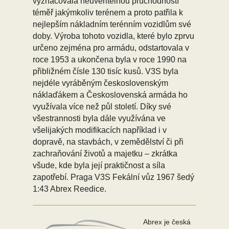
vyznačovala neuvěřitelnou průchodností
téměř jakýmkoliv terénem a proto patřila k
nejlepším nákladním terénním vozidlům své
doby. Výroba tohoto vozidla, které bylo zprvu
určeno zejména pro armádu, odstartovala v
roce 1953 a ukončena byla v roce 1990 na
přibližném čísle 130 tisíc kusů. V3S byla
nejdéle vyráběným československým
náklaďákem a Československá armáda ho
využívala více než půl století. Díky své
všestrannosti byla dále využívána ve
všelijakých modifikacích například i v
dopravě, na stavbách, v zemědělství či při
zachraňování životů a majetku – zkrátka
všude, kde byla její praktičnost a síla
zapotřebí. Praga V3S Fekální vůz 1967 šedý
1:43 Abrex Reedice.
Abrex je česká