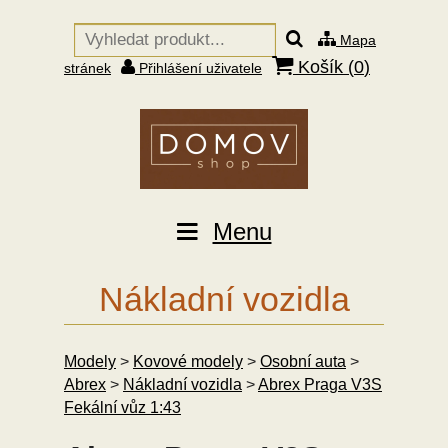
Mapa
Košík (
0
)
stránek
Přihlášení uživatele
Menu
Nákladní vozidla
Modely
>
Kovové modely
>
Osobní auta
>
Abrex
>
Nákladní vozidla
>
Abrex Praga V3S
Fekální vůz 1:43