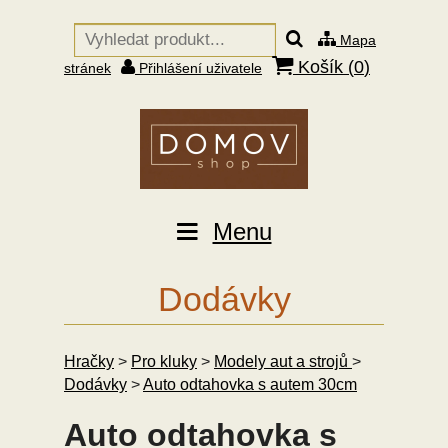
Mapa
Košík (
0
)
stránek
Přihlášení uživatele
Menu
Dodávky
Hračky
>
Pro kluky
>
Modely aut a strojů
>
Dodávky
>
Auto odtahovka s autem 30cm
Auto odtahovka s