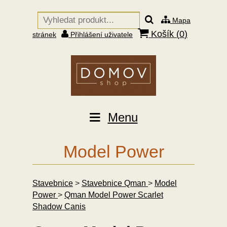
Mapa
Košík (
0
)
stránek
Přihlášení uživatele
Menu
Model Power
Stavebnice
>
Stavebnice Qman
>
Model
Power
>
Qman Model Power Scarlet
Shadow Canis