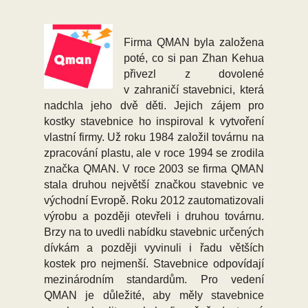
Firma QMAN byla založena
poté, co si pan Zhan Kehua
přivezl z dovolené
v zahraničí stavebnici, která
nadchla jeho dvě děti. Jejich zájem pro
kostky stavebnice ho inspiroval k vytvoření
vlastní firmy. Už roku 1984 založil továrnu na
zpracování plastu, ale v roce 1994 se zrodila
značka QMAN. V roce 2003 se firma QMAN
stala druhou největší značkou stavebnic ve
východní Evropě. Roku 2012 zautomatizovali
výrobu a později otevřeli i druhou továrnu.
Brzy na to uvedli nabídku stavebnic určených
dívkám a později vyvinuli i řadu větších
kostek pro nejmenší. Stavebnice odpovídají
mezinárodním standardům. Pro vedení
QMAN je důležité, aby měly stavebnice