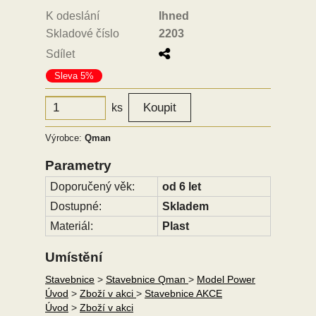
K odeslání
Ihned
Skladové číslo
2203
Sdílet
Sleva 5%
ks
Výrobce:
Qman
Parametry
Doporučený věk:
od 6 let
Dostupné:
Skladem
Materiál:
Plast
Umístění
Stavebnice
>
Stavebnice Qman
>
Model Power
Úvod
>
Zboží v akci
>
Stavebnice AKCE
Úvod
>
Zboží v akci