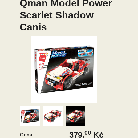
Qman Model Power
Scarlet Shadow
Canis
00
379.
Kč
Cena