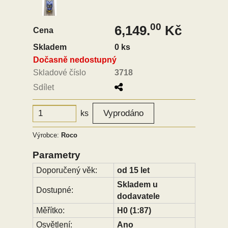
00
6,149.
Kč
Cena
Skladem
0 ks
Dočasně nedostupný
Skladové číslo
3718
Sdílet
ks
Výrobce:
Roco
Parametry
Doporučený věk:
od 15 let
Skladem u
Dostupné:
dodavatele
Měřítko:
H0 (1:87)
Osvětlení:
Ano