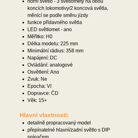
horní světlo - 3 světlomety na obou
koncích lokomotivy/2 koncová světla,
měnící se podle směru jízdy
funkce přídavného světla
LED světlomet - ano
Měřítko: H0
Délka modelu: 225 mm
Minimální rádius: 358 mm
Napájení: DC
Ovládání: analogové
Osvětlení: Ano
Zvuk: Ne
Epocha: VI
Dopravce: ČD
Věk: 15+
Hlavní vlastnosti:
detailně propracovaný model
přepínatelné hlavní/zadní světlo s DIP
spínačem