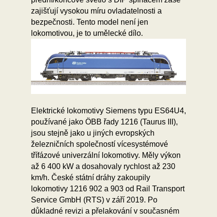
zajišťují vysokou míru ovladatelnosti a
bezpečnosti. Tento model není jen
lokomotivou, je to umělecké dílo.
Elektrické lokomotivy Siemens typu ES64U4,
používané jako ÖBB řady 1216 (Taurus III),
jsou stejně jako u jiných evropských
železničních společností vícesystémové
třífázové univerzální lokomotivy. Měly výkon
až 6 400 kW a dosahovaly rychlost až 230
km/h. České státní dráhy zakoupily
lokomotivy 1216 902 a 903 od Rail Transport
Service GmbH (RTS) v září 2019. Po
důkladné revizi a přelakování v současném