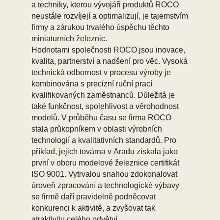
a techniky, kterou vývojáři produktů ROCO
neustále rozvíjejí a optimalizují, je tajemstvím
firmy a zárukou trvalého úspěchu těchto
miniaturních železnic.
Hodnotami společnosti ROCO jsou inovace,
kvalita, partnerství a nadšení pro věc. Vysoká
technická odbornost v procesu výroby je
kombinována s precizní ruční prací
kvalifikovaných zaměstnanců. Důležitá je
také funkčnost, spolehlivost a věrohodnost
modelů. V průběhu času se firma ROCO
stala průkopníkem v oblasti výrobních
technologií a kvalitativních standardů. Pro
příklad, jejich továrna v Aradu získala jako
první v oboru modelové železnice certifikát
ISO 9001. Vytrvalou snahou zdokonalovat
úroveň zpracování a technologické výbavy
se firmě daří pravidelně podněcovat
konkurenci k aktivitě, a zvyšovat tak
atraktivitu celého odvětví.