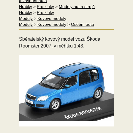
a závodní auta
Hračky
>
Pro kluky
>
Modely aut a strojů
Hračky
>
Pro kluky
Modely
>
Kovové modely
Modely
>
Kovové modely
>
Osobní auta
Sběratelský kovový model vozu Škoda
Roomster 2007, v měřítku 1:43.