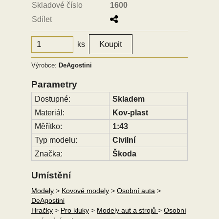
Skladové číslo
1600
Sdílet
ks
Výrobce:
DeAgostini
Parametry
Dostupné:
Skladem
Materiál:
Kov-plast
Měřítko:
1:43
Typ modelu:
Civilní
Značka:
Škoda
Umístění
Modely
>
Kovové modely
>
Osobní auta
>
DeAgostini
Hračky
>
Pro kluky
>
Modely aut a strojů
>
Osobní