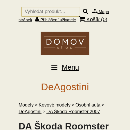
Mapa
Košík (
0
)
stránek
Přihlášení uživatele
Menu
DeAgostini
Modely
>
Kovové modely
>
Osobní auta
>
DeAgostini
>
DA Škoda Roomster 2007
DA Škoda Roomster