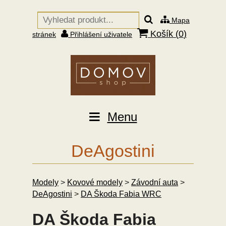
Mapa
Košík (
0
)
stránek
Přihlášení uživatele
Menu
DeAgostini
Modely
>
Kovové modely
>
Závodní auta
>
DeAgostini
>
DA Škoda Fabia WRC
DA Škoda Fabia